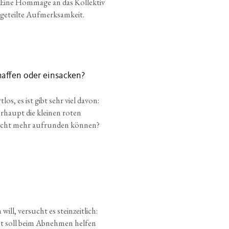
 Eine Hommage an das Kollektiv
geteilte Aufmerksamkeit.
affen oder einsacken?
tlos, es ist gibt sehr viel davon:
rhaupt die kleinen roten
nicht mehr aufrunden können?
n
ll, versucht es steinzeitlich:
ost soll beim Abnehmen helfen