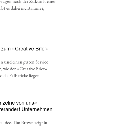
 Fragen nach der Zukunft einer
bt es dabei nicht immer,
s zum »Creative Brief«
en und einen guten Service
t, wie der »Creative Brief«
die Fallstricke liegen.
Einzelne von uns«
verändert Unternehmen
e Idee. Tim Brown zeigt in