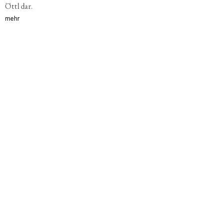
Öttl dar.
mehr