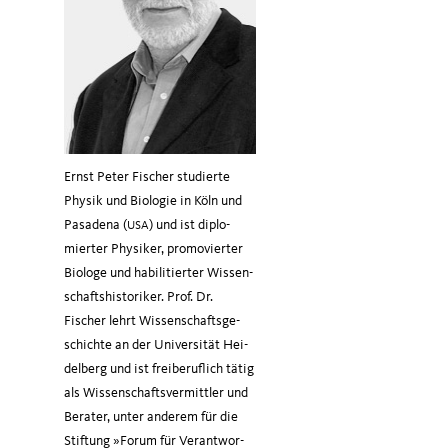
Ernst Peter Fischer stu­dier­te
Phy­sik und Bio­lo­gie in Köln und
Pasa­de­na (
) und ist diplo­
USA
mier­ter Phy­si­ker, pro­mo­vier­ter
Bio­lo­ge und habi­li­tier­ter Wis­sen­
schafts­his­to­ri­ker. Prof. Dr.
Fischer lehrt Wis­sen­schafts­ge­
schich­te an der Uni­ver­si­tät Hei­
del­berg und ist frei­be­ruf­lich tätig
als Wis­sen­schafts­ver­mitt­ler und
Bera­ter, unter ande­rem für die
Stif­tung »Forum für Ver­ant­wor­