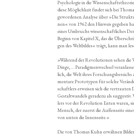
Psy­cho­lo­gie in die Wis­sen­schafts­theo­r
die­se Mög­lich­keit fin­det sich bei Tho­
gewor­de­nen Ana­ly­se über »Die Struk­tur 
nen« von 1962 den Hin­weis gege­ben hat
eines Umbruchs wis­sen­schaft­li­ches Den
Beginn von Kapi­tel X, das die Über­schri
gen des Welt­bil­des« trägt, kann man les
»
Wäh­rend der Revo­lu­tio­nen sehen die 
Din­ge, … Para­dig­men­wech­sel ver­an­las­se
lich, die Welt ihres For­schungs­be­reichs
men­ta­re Pro­to­ty­pen für sol­che Ver­än­
schaft­lers erwei­sen sich die ver­trau­ten D
Gestalt­wan­dels gera­de­zu als sug­ges­tiv
lers vor der Revo­lu­ti­on Enten waren, s
Mensch, der zuerst die Außen­sei­te eines 
von unten die Innenseite.«
Die von Tho­mas Kuhn erwäh­nen Bil­der st