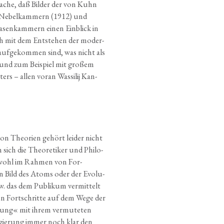
sa­che, daß Bil­der der von Kuhn
er Nebel­kam­mern (1912) und
sen­kam­mern einen Ein­blick in
eich mit dem Ent­ste­hen der moder­
 auf­ge­kom­men sind, was nicht als
n und zum Bei­spiel mit gro­ßem
ers – allen vor­an Was­si­lij Kan­
 von Theo­rien gehört lei­der nicht
ich die Theo­re­ti­ker und Phi­lo­
obwohl im Rah­men von For­
n Bild des Atoms oder der Evo­lu­
w. das dem Publi­kum ver­mit­telt
en Fort­schrit­te auf dem Wege der
hung« mit ihrem ver­mu­te­ten
fi­zie­rung immer noch klar den