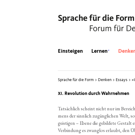
*
Einsteigen
Lernen
Denke
Sprache für die Form
>
Denken
>
Essays
>
»
. Revo­lu­ti­on durch Wahrnehmen
XI
Tat­säch­lich scheint nicht nur im Bereic
mens der sinn­lich zugäng­li­chen Welt, 
geis­ti­gen – Ebe­ne die gebil­de­te Gestalt 
Ver­bin­dung es zwang­los erlaubt, den Üb