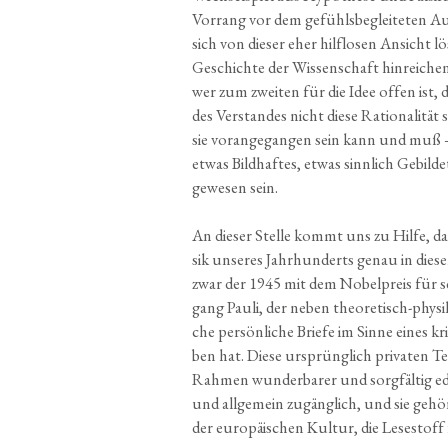
Vor­rang vor dem gefühls­be­glei­te­ten Au
sich von die­ser eher hilf­lo­sen Ansicht l
Geschich­te der Wis­sen­schaft hin­rei­c
wer zum zwei­ten für die Idee offen ist, da
des Ver­stan­des nicht die­se Ratio­na­li­tä
sie vor­an­ge­gan­gen sein kann und muß –
etwas Bild­haf­tes, etwas sinn­lich Gebil­de
gewe­sen sein.
An die­ser Stel­le kommt uns zu Hil­fe, d
sik unse­res Jahr­hun­derts genau in die­
zwar der 1945 mit dem Nobel­preis für sei
gang Pau­li, der neben theo­re­tisch-phy­si­
che per­sön­li­che Brie­fe im Sin­ne eines 
ben hat. Die­se ursprüng­lich pri­va­ten Te
Rah­men wun­der­ba­rer und sorg­fäl­tig edi
und all­ge­mein zugäng­lich, und sie geh
der euro­päi­schen Kul­tur, die Lese­stoff 