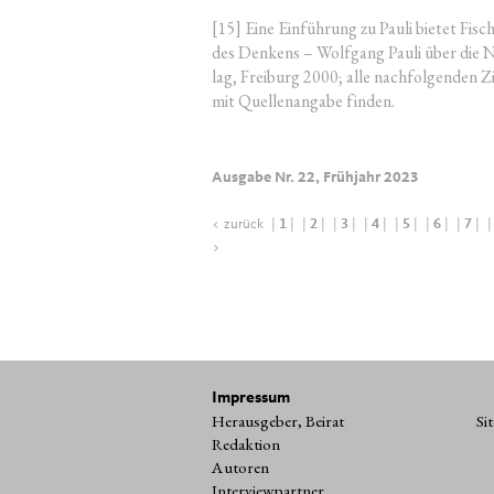
[15] Eine Ein­füh­rung zu Pau­li bie­tet Fi
des Den­kens – Wolf­gang Pau­li über die Na
lag, Frei­burg 2000; alle nach­fol­gen­den Zi
mit Quel­len­an­ga­be finden.
Ausgabe Nr. 22, Frühjahr 2023
< zurück
|
1
|
|
2
|
|
3
|
|
4
|
|
5
|
|
6
|
|
7
|
|
>
Impressum
Herausgeber, Beirat
Si
Redaktion
Autoren
Interviewpartner