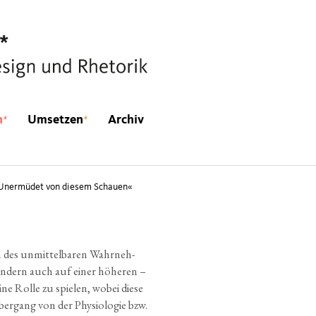
*
*
n
Umsetzen
Archiv
Unermüdet von diesem Schauen«
h des unmit­tel­ba­ren Wahr­neh­
son­dern auch auf einer höhe­ren –
eine Rol­le zu spie­len, wobei die­se
er­gang von der Phy­sio­lo­gie bzw.