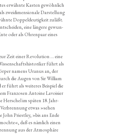
­tes erwähn­te Kas­ten gewöhn­lich
ls zwei­di­men­sio­na­le Dar­stel­lung
rwähn­te Dop­pel­deu­tig­keit zuläßt.
nt­schei­den, eine län­ge­re gewun­
 Ente oder als Ohren­paar eines
ur Zeit einer Revo­lu­ti­on … eine
sen­schafts­his­to­ri­ker führt als
­kör­per namens Ura­nus an, der
urch die Augen von Sir Wil­liam
r führt als wei­te­res Bei­spiel die
dem Fran­zo­sen Antoine Lavoi­sier
e Her­schel im spä­ten 18. Jahr­
r Ver­bren­nung etwas »sehen
te John Priestley, »bis ans Ende
­moch­te«, daß es näm­lich einen
bren­nung aus der Atmo­sphä­re