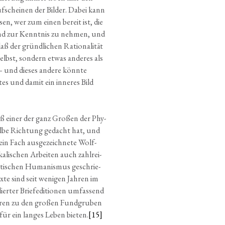
f­schei­nen der Bil­der. Dabei kann
ösen, wer zum einen bereit ist, die
hend zur Kennt­nis zu neh­men, und
ß der gründ­li­chen Ratio­na­li­tät
t selbst, son­dern etwas ande­res als
 und die­ses ande­re könn­te
­tes und damit ein inne­res Bild
aß einer der ganz Gro­ßen der Phy­
sel­be Rich­tung gedacht hat, und
n Fach aus­ge­zeich­ne­te Wolf­
ka­li­schen Arbei­ten auch zahl­rei­
kri­ti­schen Huma­nis­mus geschrie­
x­te sind seit weni­gen Jah­ren im
er­ter Brief­edi­tio­nen umfas­send
ö­ren zu den gro­ßen Fund­gru­ben
für ein lan­ges Leben bie­ten.
[15]