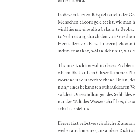
ent­fernt wird.
In die­sem letz­ten Bei­spiel taucht der 
Men­schen theo­rie­ge­lei­tet ist, wie man 
wird hier­mit eine all­zu bekann­te Beob­a
te Ver­brei­tung durch den von Goe­the in
Her­stel­lers von Rei­se­füh­rern bekommt,
indem er mahnt, »Man sieht nur, was 
Tho­mas Kuhn erwähnt die­ses Pro­blem e
»Beim Blick auf ein Gla­ser-Kam­mer-Pho­t
wor­re­ne und unter­bro­che­ne Lini­en, der
nung eines bekann­ten sub­nu­klea­ren V
sol­cher Umwand­lun­gen des Seh­bil­des wi
ner der Welt des Wis­sen­schaft­lers, der
schaft­ler sieht.«
Die­ser fast selbst­ver­ständ­li­che Zusa
weil er auch in eine ganz ande­re Rich­