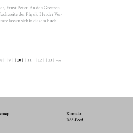
scher, Ernst Peter: An den Gren­zen
cht­sei­te der Phy­sik. Her­der Ver­
ta­te las­sen sich in die­sem Buch
8
|
|
9
|
|
10
|
|
11
|
|
12
|
|
13
|
vor
temap
Kontakt
RSS-Feed