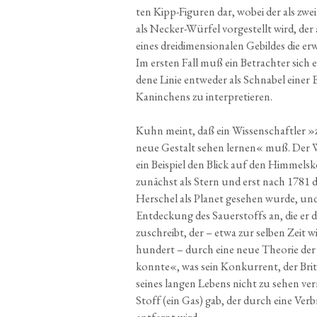
ten Kipp-Figu­ren dar, wobei der als zwei
als Necker-Wür­fel vor­ge­stellt wird, der a
eines drei­di­men­sio­na­len Gebil­des die e
Im ers­ten Fall muß ein Betrach­ter sich e
de­ne Linie ent­we­der als Schna­bel einer
Kanin­chens zu interpretieren.
Kuhn meint, daß ein Wis­sen­schaft­ler »z
neue Gestalt sehen ler­nen« muß. Der Wis­
ein Bei­spiel den Blick auf den Him­mels
zunächst als Stern und erst nach 1781 d
Her­schel als Pla­net gese­hen wur­de, und e
Ent­de­ckung des Sau­er­stoffs an, die er 
zuschreibt, der – etwa zur sel­ben Zeit wi
hun­dert – durch eine neue Theo­rie de
konn­te«, was sein Kon­kur­rent, der Bri­
sei­nes lan­gen Lebens nicht zu sehen ver
Stoff (ein Gas) gab, der durch eine Ver­