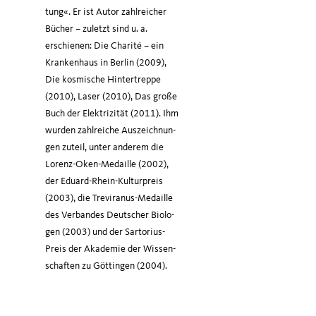
tung«. Er ist Autor zahl­rei­cher
Bücher – zuletzt sind u. a.
erschie­nen: Die Cha­ri­té – ein
Kranken­haus in Ber­lin (2009),
Die kos­mi­sche Hin­ter­trep­pe
(2010), Laser (2010), Das gro­ße
Buch der Elek­tri­zi­tät (2011). Ihm
wur­den zahl­rei­che Aus­zeich­nun­
gen zuteil, unter ande­rem die
Lorenz-Oken-Medail­le (2002),
der Edu­ard-Rhein-Kul­tur­preis
(2003), die ­Tre­vi­ra­nus-Medail­le
des Ver­ban­des Deut­scher Bio­lo­
gen (2003) und der Sar­to­ri­us-
Preis der Aka­de­mie der Wis­sen­
schaf­ten zu Göt­tin­gen (2004).