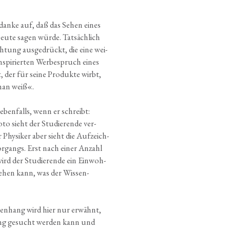
Gedan­ke auf, daß das Sehen eines
heu­te sagen wür­de. Tat­säch­lich
ch­tung aus­ge­drückt, die eine wei­
spi­rier­ten Wer­be­spruch eines
 der für sei­ne Pro­duk­te wirbt,
man weiß«.
ben­falls, wenn er schreibt:
o sieht der Stu­die­ren­de ver­
 Phy­si­ker aber sieht die Auf­zeich­
or­gangs. Erst nach einer Anzahl
rd der Stu­die­ren­de ein Ein­woh­
 sehen kann, was der Wis­sen­
m­men­hang wird hier nur erwähnt,
tung gesucht wer­den kann und