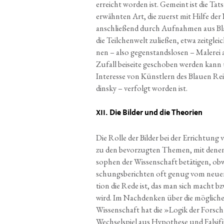
erreicht wor­den ist. Gemeint ist die Tat­
erwähn­ten Art, die zuerst mit Hil­fe d
anschlie­ßend durch Auf­nah­men aus Bla­
die Teil­chen­welt zulie­ßen, etwa zeit­gl
nen – also gegen­stands­lo­sen – Male­rei
Zufall bei­sei­te gescho­ben wer­den kan
Inter­es­se von Künst­lern des Blau­en Rei­t
din­sky – ver­folgt wor­den ist.
. Die Bil­der und die Theorien
XII
Die Rol­le der Bil­der bei der Errich­tung
zu den bevor­zug­ten The­men, mit denen s
so­phen der Wis­sen­schaft betä­ti­gen, 
schungs­be­rich­ten oft genug vom neu­e
ti­on die Rede ist, das man sich macht bz
wird. Im Nach­den­ken über die mög­li­ch
Wis­sen­schaft hat die »Logik der For­sc
Wech­sel­spiel aus Hypo­the­se und Fal­si­