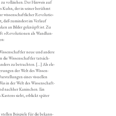
ie zu voll­zie­hen. Der Hin­weis auf
mas Kuhn, der in sei­ner berühmt
wis­sen­schaft­li­cher Revo­lu­tio­
, daß zumin­dest im Ver­lauf
­ken an Bil­der geknüpft ist. Zu
ft »Revo­lu­tio­nen als Wand­lun­
en:
Wis­sen­schaft­ler neue und ande­re
n die Wis­sen­schaft­ler tat­säch­
 anders zu betrach­ten. […] Als ele­
de­run­gen der Welt des Wis­sen­
ar­stel­lun­gen eines visu­el­len
. Was in der Welt des Wis­sen­schaft­
ind nach­her Kanin­chen. Ein
Kas­tens sieht, erblickt spä­ter
el­len Bei­spie­le für die bekann­